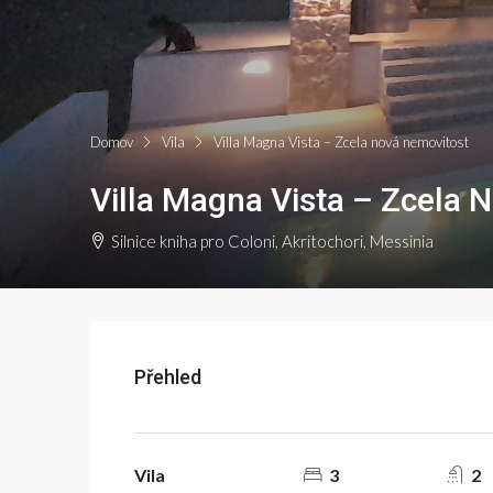
Domov
Vila
Villa Magna Vista – Zcela nová nemovitost
Villa Magna Vista – Zcela 
Silnice kniha pro Coloni, Akritochori, Messinia
Přehled
Vila
3
2