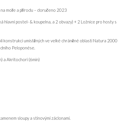
y na moře a přírodu – doručeno 2023
á hlavní postel- & koupelna, a 2 obvazy) + 2 Ložnice pro hosty s
li konstrukcí umístěných ve velké chráněné oblasti Natura 2000
ápadního Peloponése.
n) a Akritochori (6min)
 kamenem sloupy a stínovými záclonami.