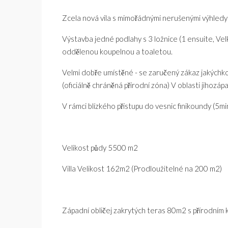
Zcela nová vila s mimořádnými nerušenými výhled
Výstavba jedné podlahy s 3 ložnice (1 ensuite, Velk
oddělenou koupelnou a toaletou.
Velmi dobře umístěné - se zaručený zákaz jakýchko
(oficiálně chráněná přírodní zóna) V oblasti jihoz
V rámci blízkého přístupu do vesnic finikoundy (5mi
Velikost půdy 5500 m2
Villa Velikost 162m2 (Prodloužitelné na 200 m2)
Západní obličej zakrytých teras 80m2 s přírodním