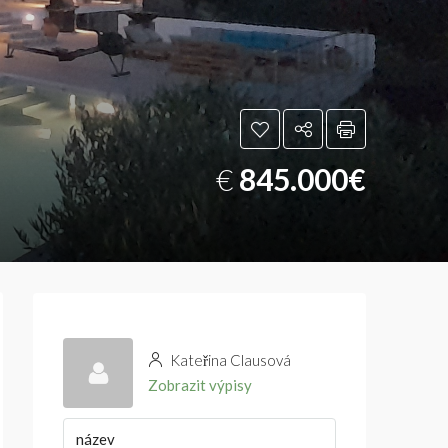
€
845.000€
Kateřina Clausová
Zobrazit výpisy