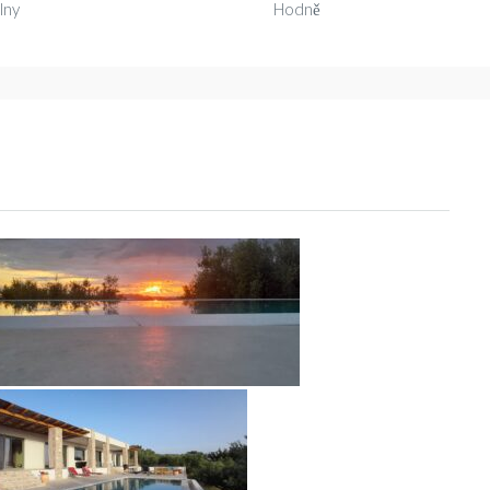
lny
Hodně