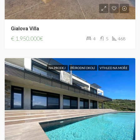
Gialova Villa
€
1.950.000€
4
5
468
NA PRODEJ
PŘÍRODNÍ OKOLÍ
VÝHLED NA MOŘE