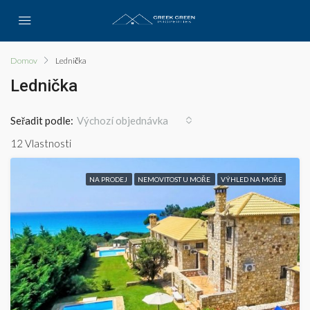
Domov
Lednička
Lednička
Seřadit podle:
Výchozí objednávka
12 Vlastnosti
NA PRODEJ
NEMOVITOST U MOŘE
VÝHLED NA MOŘE