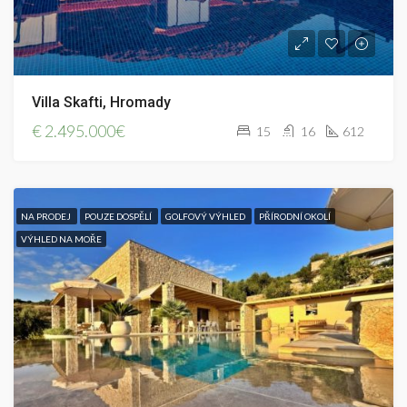
Villa Skafti, Hromady
€
2.495.000€
15
16
612
NA PRODEJ
POUZE DOSPĚLÍ
GOLFOVÝ VÝHLED
PŘÍRODNÍ OKOLÍ
VÝHLED NA MOŘE