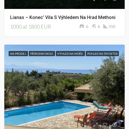
Lianas – Konec’ Vila S Výhledem Na Hrad Methoni
1000 až 1800 EUR
6
6
350
NA PRODEJ
PŘÍRODNÍ OKOLÍ
VÝHLED NA MOŘE
POHLED NA TAYGETOS