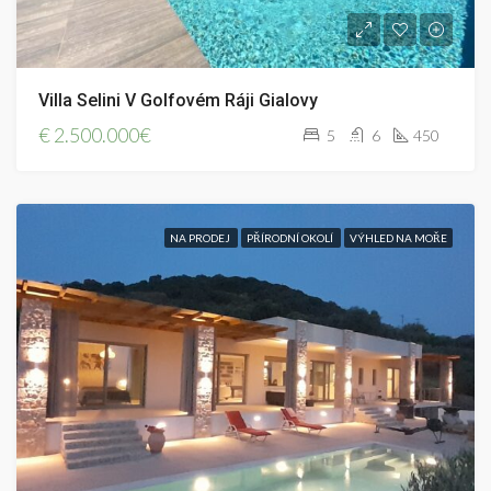
Villa Selini V Golfovém Ráji Gialovy
€
2.500.000€
5
6
450
NA PRODEJ
PŘÍRODNÍ OKOLÍ
VÝHLED NA MOŘE