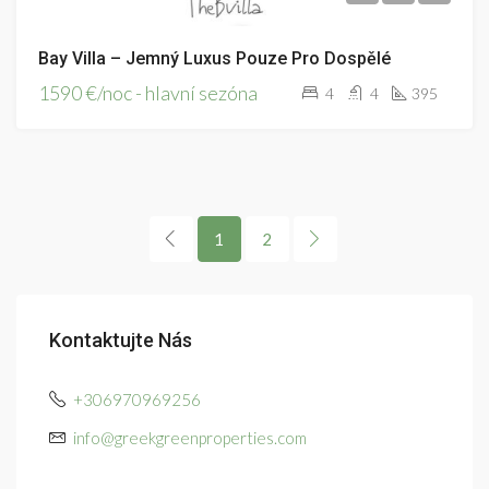
Bay Villa – Jemný Luxus Pouze Pro Dospělé
1590 €/noc - hlavní sezóna
4
4
395
1
2
Kontaktujte Nás
+306970969256
info@greekgreenproperties.com