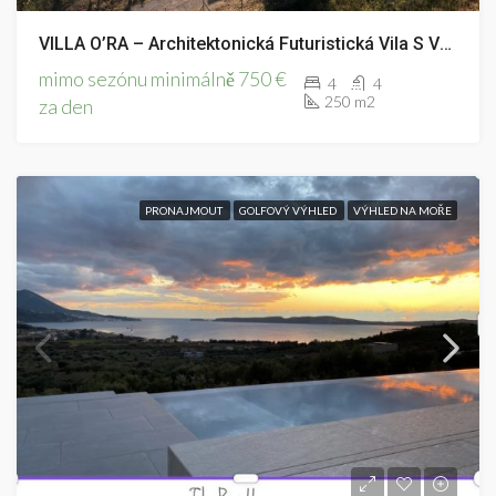
VILLA O’RA – Architektonická Futuristická Vila S Výhledem Na Moře
mimo sezónu minimálně 750 €
4
4
250 m2
za den
PRONAJMOUT
GOLFOVÝ VÝHLED
VÝHLED NA MOŘE