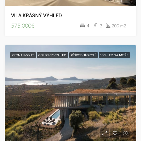
VILA KRÁSNÝ VÝHLED
575.000€
4
3
200 m2
PRONAJMOUT
GOLFOVÝ VÝHLED
PŘÍRODNÍ OKOLÍ
VÝHLED NA MOŘE