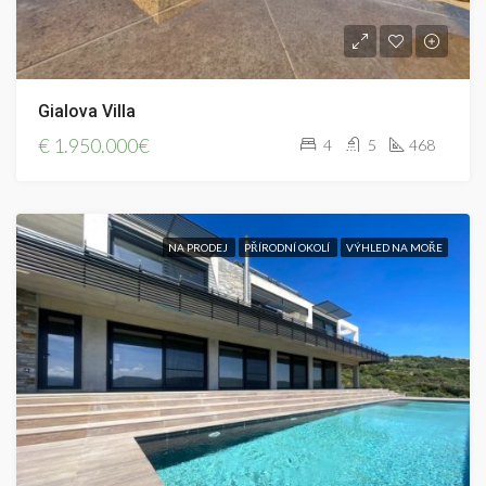
Gialova Villa
€
1.950.000€
4
5
468
NA PRODEJ
PŘÍRODNÍ OKOLÍ
VÝHLED NA MOŘE