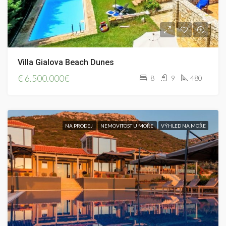
Villa Gialova Beach Dunes
€
6.500.000€
8
9
480
NA PRODEJ
NEMOVITOST U MOŘE
VÝHLED NA MOŘE