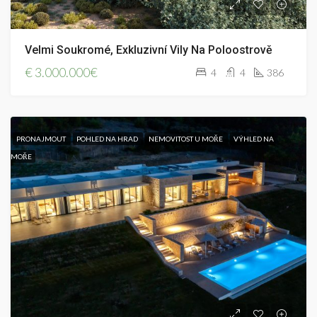
Velmi Soukromé, Exkluzivní Vily Na Poloostrově
€
3.000.000€
4
4
386
PRONAJMOUT
POHLED NA HRAD
NEMOVITOST U MOŘE
VÝHLED NA
MOŘE