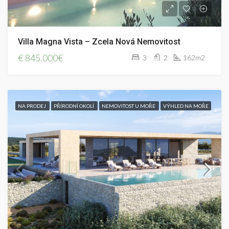
Villa Magna Vista – Zcela Nová Nemovitost
€
845.000€
3
2
162m2
NA PRODEJ
PŘÍRODNÍ OKOLÍ
NEMOVITOST U MOŘE
VÝHLED NA MOŘE