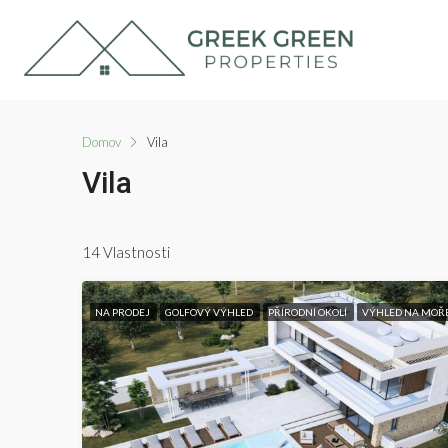
Domov
Vila
Vila
14 Vlastnosti
NA PRODEJ
GOLFOVÝ VÝHLED
PŘÍRODNÍ OKOLÍ
VÝHLED NA MOŘ