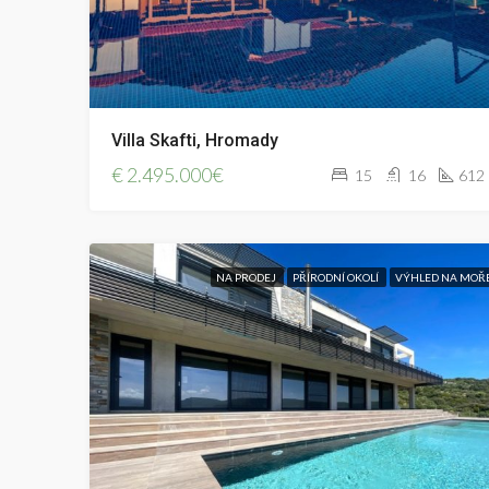
Villa Skafti, Hromady
€
2.495.000€
15
16
612
NA PRODEJ
PŘÍRODNÍ OKOLÍ
VÝHLED NA MOŘ