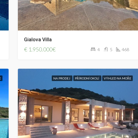
Gialova Villa
€
1.950.000€
4
5
468
E
NA PRODEJ
PŘÍRODNÍ OKOLÍ
VÝHLED NA MOŘE