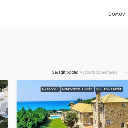
DOMOV
Seřadit podle:
Výchozí objednávka
E
NA PRODEJ
NEMOVITOST U MOŘE
VÝHLED NA MOŘE