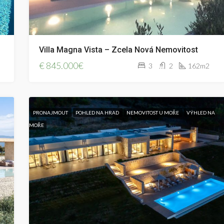
Villa Magna Vista – Zcela Nová Nemovitost
€
845.000€
3
2
162m2
PRONAJMOUT
POHLED NA HRAD
NEMOVITOST U MOŘE
VÝHLED NA
MOŘE