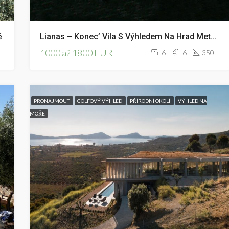
ě
Lianas – Konec’ Vila S Výhledem Na Hrad Methoni
1000 až 1800 EUR
6
6
350
PRONAJMOUT
GOLFOVÝ VÝHLED
PŘÍRODNÍ OKOLÍ
VÝHLED NA
MOŘE