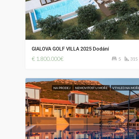
GIALOVA GOLF VILLA 2025 Dodání
€
1.800.000€
5
315
NA PRODEJ
NEMOVITOST U MOŘE
VÝHLED NA MOŘ