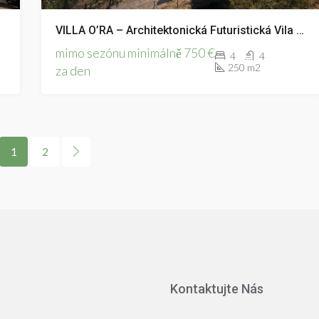
VILLA O’RA – Architektonická Futuristická Vila S Výhledem Na Moře
mimo sezónu minimálně 750 €
4
4
250 m2
za den
1
2
Kontaktujte Nás