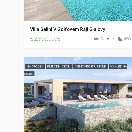
Villa Selini V Golfovém Ráji Gialovy
€
2.500.000€
5
6
450
NA PRODEJ
PŘÍRODNÍ OKOLÍ
NEMOVITOST U MOŘE
VÝHLED NA
MOŘE