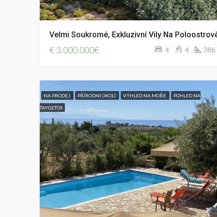
Velmi Soukromé, Exkluzivní Vily Na Poloostrov
€
3.000.000€
4
4
386
NA PRODEJ
PŘÍRODNÍ OKOLÍ
VÝHLED NA MOŘE
POHLED NA
TAYGETOS