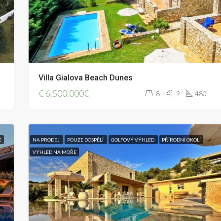
Villa Gialova Beach Dunes
€
6.500.000€
8
9
480
E
NA PRODEJ
POUZE DOSPĚLÍ
GOLFOVÝ VÝHLED
PŘÍRODNÍ OKOLÍ
VÝHLED NA MOŘE