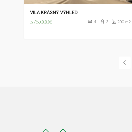
VILA KRÁSNÝ VÝHLED
575.000€
4
3
200 m2