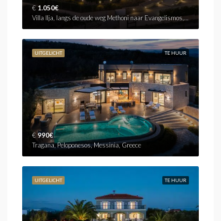
€
1.050€
Villa Ilja, langs de oude weg Methoni naar Evangelismos, Methoni
UITGELICHT
TE HUUR
€
990€
Tragana, Peloponesos, Messinia, Greece
UITGELICHT
TE HUUR