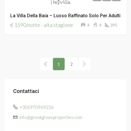
La Villa Della Baia – Lusso Raffinato Solo Per Adulti
€ 1590/notte - alta stagione
4
4
395
1
2
Contattaci
+306970969256
info@greekgreenproperties.com