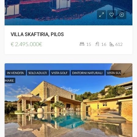
VILLA SKAFTIRIA, PILOS
€
2.495.000€
15
16
612
IN VENDITA
SOLO ADULTI
VISTA GOLF
DINTORNI NATURALI
VISTA SUL
MARE