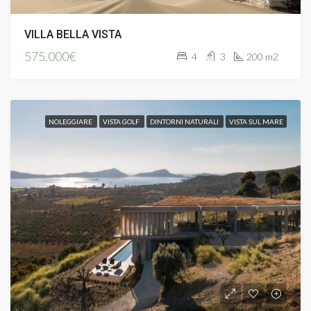
VILLA BELLA VISTA
575.000€
4
3
200 m2
NOLEGGIARE
VISTA GOLF
DINTORNI NATURALI
VISTA SUL MARE