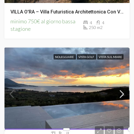
VILLA O'RA – Villa Futuristica Architettonica Con Vista Sul Mare
minimo 750€ al giorno bassa
4
4
250 m2
stagione
NOLEGGIARE
VISTA GOLF
VISTA SUL MARE