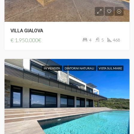
VILLA GIALOVA
€
1.950.000€
4
5
468
IN VENDITA
DINTORNI NATURALI
VISTA SUL MARE